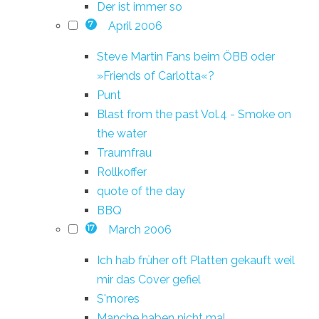
Der ist immer so
April 2006
7
Steve Martin Fans beim ÖBB oder
»Friends of Carlotta«?
Punt
Blast from the past Vol.4 - Smoke on
the water
Traumfrau
Rollkoffer
quote of the day
BBQ
March 2006
17
Ich hab früher oft Platten gekauft weil
mir das Cover gefiel
S'mores
Manche haben nicht mal