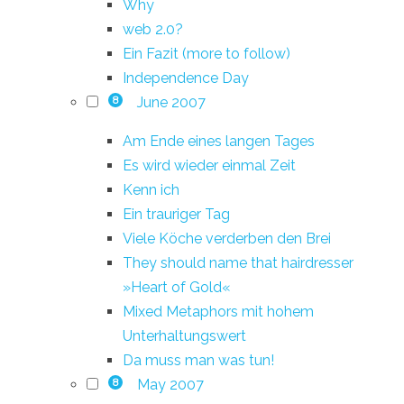
Why
web 2.0?
Ein Fazit (more to follow)
Independence Day
June 2007
8
Am Ende eines langen Tages
Es wird wieder einmal Zeit
Kenn ich
Ein trauriger Tag
Viele Köche verderben den Brei
They should name that hairdresser
»Heart of Gold«
Mixed Metaphors mit hohem
Unterhaltungswert
Da muss man was tun!
May 2007
8