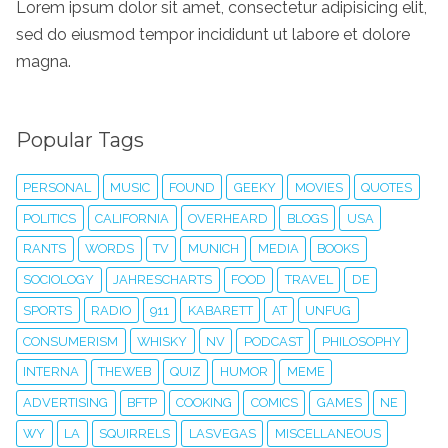
Lorem ipsum dolor sit amet, consectetur adipisicing elit,
sed do eiusmod tempor incididunt ut labore et dolore
magna.
Popular Tags
PERSONAL
MUSIC
FOUND
GEEKY
MOVIES
QUOTES
POLITICS
CALIFORNIA
OVERHEARD
BLOGS
USA
RANTS
WORDS
TV
MUNICH
MEDIA
BOOKS
SOCIOLOGY
JAHRESCHARTS
FOOD
TRAVEL
DE
SPORTS
RADIO
911
KABARETT
AT
UNFUG
CONSUMERISM
WHISKY
NV
PODCAST
PHILOSOPHY
INTERNA
THEWEB
QUIZ
HUMOR
MEME
ADVERTISING
BFTP
COOKING
COMICS
GAMES
NE
WY
LA
SQUIRRELS
LASVEGAS
MISCELLANEOUS