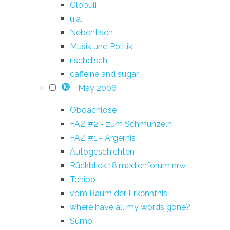
Globuli
u.a.
Nebentisch
Musik und Politik
rischdisch
caffeine and sugar
May 2006
10
Obdachlose
FAZ #2 - zum Schmunzeln
FAZ #1 - Ärgernis
Autogeschichten
Rückblick 18.medienforum nrw
Tchibo
vom Baum der Erkenntnis
where have all my words gone?
Sumo