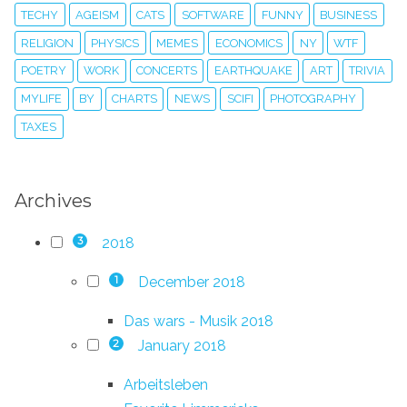
TECHY
AGEISM
CATS
SOFTWARE
FUNNY
BUSINESS
RELIGION
PHYSICS
MEMES
ECONOMICS
NY
WTF
POETRY
WORK
CONCERTS
EARTHQUAKE
ART
TRIVIA
MYLIFE
BY
CHARTS
NEWS
SCIFI
PHOTOGRAPHY
TAXES
Archives
2018
3
December 2018
1
Das wars - Musik 2018
January 2018
2
Arbeitsleben