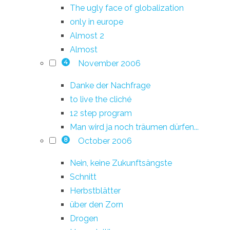
The ugly face of globalization
only in europe
Almost 2
Almost
November 2006
4
Danke der Nachfrage
to live the cliché
12 step program
Man wird ja noch träumen dürfen...
October 2006
8
Nein, keine Zukunftsängste
Schnitt
Herbstblätter
über den Zorn
Drogen