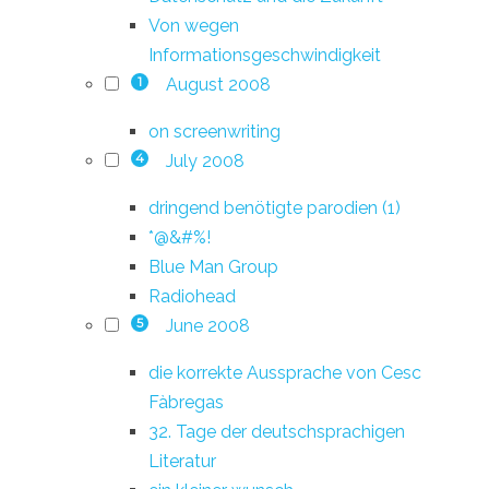
Von wegen
Informationsgeschwindigkeit
August 2008
1
on screenwriting
July 2008
4
dringend benötigte parodien (1)
*@&#%!
Blue Man Group
Radiohead
June 2008
5
die korrekte Aussprache von Cesc
Fàbregas
32. Tage der deutschsprachigen
Literatur