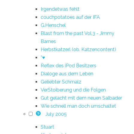
Irgendetwas fehlt
couchpotatoes auf der IFA
G.Henschel
Blast from the past Vol.3 - Jimmy
Barnes
Herbstkatzerl (ob. Katzencontent)
*♥
Reflex des iPod Besitzers
Dialoge aus dem Leben
Geliebter Schmalz
VerStoiberung und die Folgen
Gut gelacht mit dem neuen Salbader
Wie schnell man doch umschaltet
July 2005
9
Stuart