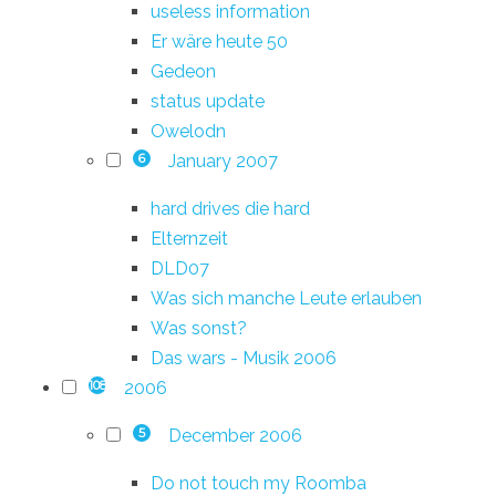
useless information
Er wäre heute 50
Gedeon
status update
Owelodn
January 2007
6
hard drives die hard
Elternzeit
DLD07
Was sich manche Leute erlauben
Was sonst?
Das wars - Musik 2006
2006
108
December 2006
5
Do not touch my Roomba