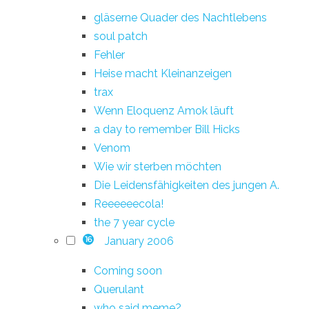
gläserne Quader des Nachtlebens
soul patch
Fehler
Heise macht Kleinanzeigen
trax
Wenn Eloquenz Amok läuft
a day to remember Bill Hicks
Venom
Wie wir sterben möchten
Die Leidensfähigkeiten des jungen A.
Reeeeeecola!
the 7 year cycle
January 2006
16
Coming soon
Querulant
who said meme?