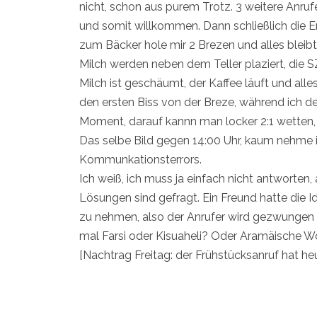
nicht, schon aus purem Trotz. 3 weitere Anru
und somit willkommen. Dann schließlich die 
zum Bäcker hole mir 2 Brezen und alles bleibt
Milch werden neben dem Teller plaziert, die SZ
Milch ist geschäumt, der Kaffee läuft und alle
den ersten Biss von der Breze, während ich de
Moment, darauf kannn man locker 2:1 wetten, k
Das selbe Bild gegen 14:00 Uhr, kaum nehme i
Kommunkationsterrors.
Ich weiß, ich muss ja einfach nicht antworten, 
Lösungen sind gefragt. Ein Freund hatte die 
zu nehmen, also der Anrufer wird gezwungen e
mal Farsi oder Kisuaheli? Oder Aramäische 
[Nachtrag Freitag: der Frühstücksanruf hat he