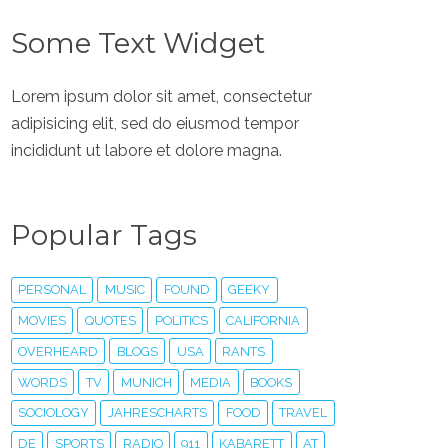
Some Text Widget
Lorem ipsum dolor sit amet, consectetur
adipisicing elit, sed do eiusmod tempor
incididunt ut labore et dolore magna.
Popular Tags
PERSONAL
MUSIC
FOUND
GEEKY
MOVIES
QUOTES
POLITICS
CALIFORNIA
OVERHEARD
BLOGS
USA
RANTS
WORDS
TV
MUNICH
MEDIA
BOOKS
SOCIOLOGY
JAHRESCHARTS
FOOD
TRAVEL
DE
SPORTS
RADIO
911
KABARETT
AT