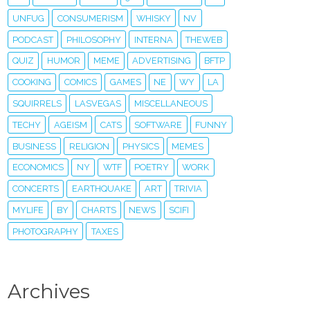
UNFUG
CONSUMERISM
WHISKY
NV
PODCAST
PHILOSOPHY
INTERNA
THEWEB
QUIZ
HUMOR
MEME
ADVERTISING
BFTP
COOKING
COMICS
GAMES
NE
WY
LA
SQUIRRELS
LASVEGAS
MISCELLANEOUS
TECHY
AGEISM
CATS
SOFTWARE
FUNNY
BUSINESS
RELIGION
PHYSICS
MEMES
ECONOMICS
NY
WTF
POETRY
WORK
CONCERTS
EARTHQUAKE
ART
TRIVIA
MYLIFE
BY
CHARTS
NEWS
SCIFI
PHOTOGRAPHY
TAXES
Archives