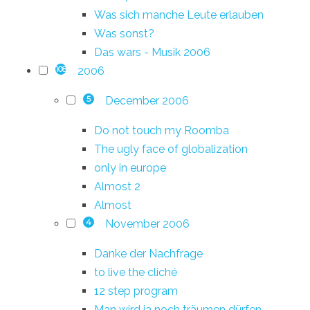
Was sich manche Leute erlauben
Was sonst?
Das wars - Musik 2006
2006
108
December 2006
5
Do not touch my Roomba
The ugly face of globalization
only in europe
Almost 2
Almost
November 2006
4
Danke der Nachfrage
to live the cliché
12 step program
Man wird ja noch träumen dürfen...