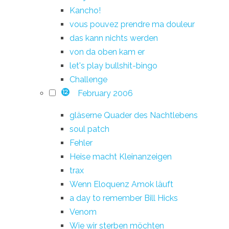
Kancho!
vous pouvez prendre ma douleur
das kann nichts werden
von da oben kam er
let's play bullshit-bingo
Challenge
February 2006
12
gläserne Quader des Nachtlebens
soul patch
Fehler
Heise macht Kleinanzeigen
trax
Wenn Eloquenz Amok läuft
a day to remember Bill Hicks
Venom
Wie wir sterben möchten