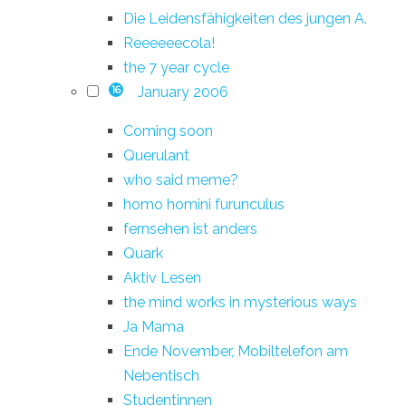
Die Leidensfähigkeiten des jungen A.
Reeeeeecola!
the 7 year cycle
January 2006
16
Coming soon
Querulant
who said meme?
homo homini furunculus
fernsehen ist anders
Quark
Aktiv Lesen
the mind works in mysterious ways
Ja Mama
Ende November, Mobiltelefon am
Nebentisch
Studentinnen