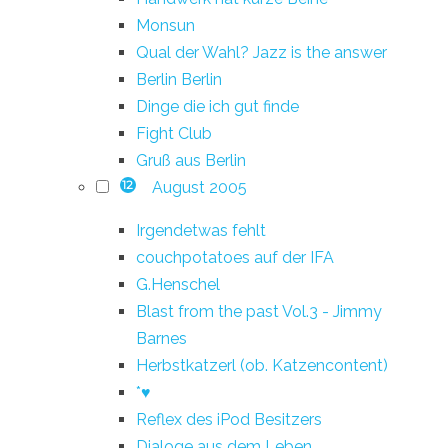
Monsun
Qual der Wahl? Jazz is the answer
Berlin Berlin
Dinge die ich gut finde
Fight Club
Gruß aus Berlin
August 2005
12
Irgendetwas fehlt
couchpotatoes auf der IFA
G.Henschel
Blast from the past Vol.3 - Jimmy
Barnes
Herbstkatzerl (ob. Katzencontent)
*♥
Reflex des iPod Besitzers
Dialoge aus dem Leben