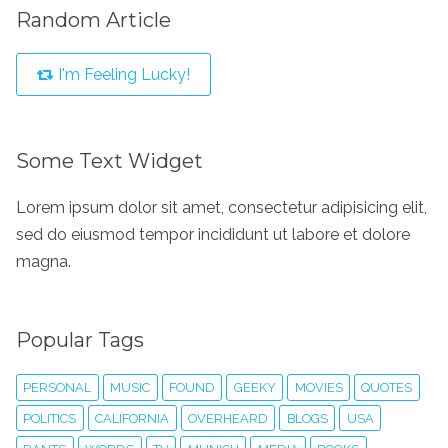
Random Article
I'm Feeling Lucky!
Some Text Widget
Lorem ipsum dolor sit amet, consectetur adipisicing elit,
sed do eiusmod tempor incididunt ut labore et dolore
magna.
Popular Tags
PERSONAL
MUSIC
FOUND
GEEKY
MOVIES
QUOTES
POLITICS
CALIFORNIA
OVERHEARD
BLOGS
USA