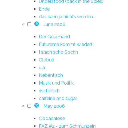
Understood (back in the 60ies)
Ende
das kann ja nichts werden...
June 2006
9
Der Gourmand
Futurama kommt wieder!
I siach scho Sochn
Globuli
u.a.
Nebentisch
Musik und Politik
rischdisch
caffeine and sugar
May 2006
10
Obdachlose
FAZ #2 - zum Schmunzeln