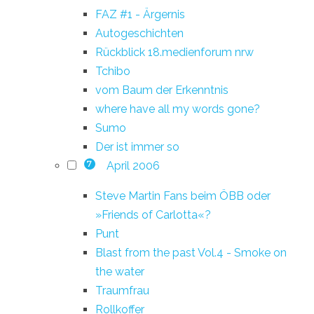
FAZ #1 - Ärgernis
Autogeschichten
Rückblick 18.medienforum nrw
Tchibo
vom Baum der Erkenntnis
where have all my words gone?
Sumo
Der ist immer so
April 2006
7
Steve Martin Fans beim ÖBB oder
»Friends of Carlotta«?
Punt
Blast from the past Vol.4 - Smoke on
the water
Traumfrau
Rollkoffer