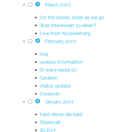
March 2007
3
On the stereo, listen as we go
Was interessiert so einen?
Live from Nockherberg
February 2007
6
Iraq
useless information
Er wäre heute 50
Gedeon
status update
Owelodn
January 2007
6
hard drives die hard
Elternzeit
DLD07