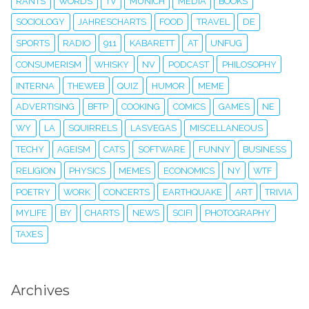
RANTS
WORDS
TV
MUNICH
MEDIA
BOOKS
SOCIOLOGY
JAHRESCHARTS
FOOD
TRAVEL
DE
SPORTS
RADIO
911
KABARETT
AT
UNFUG
CONSUMERISM
WHISKY
NV
PODCAST
PHILOSOPHY
INTERNA
THEWEB
QUIZ
HUMOR
MEME
ADVERTISING
BFTP
COOKING
COMICS
GAMES
NE
WY
LA
SQUIRRELS
LASVEGAS
MISCELLANEOUS
TECHY
AGEISM
CATS
SOFTWARE
FUNNY
BUSINESS
RELIGION
PHYSICS
MEMES
ECONOMICS
NY
WTF
POETRY
WORK
CONCERTS
EARTHQUAKE
ART
TRIVIA
MYLIFE
BY
CHARTS
NEWS
SCIFI
PHOTOGRAPHY
TAXES
Archives