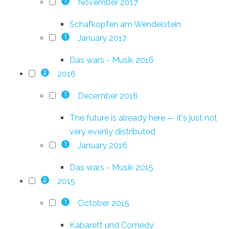
November 2017
1
Schafkopfen am Wendelstein
January 2017
1
Das wars - Musik 2016
2016
2
December 2016
1
The future is already here — it's just not
very evenly distributed
January 2016
1
Das wars - Musik 2015
2015
2
October 2015
1
Kabarett und Comedy