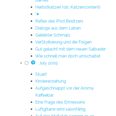
Barnes
Herbstkatzerl (ob. Katzencontent)
*♥
Reflex des iPod Besitzers
Dialoge aus dem Leben
Geliebter Schmalz
VerStoiberung und die Folgen
Gut gelacht mit dem neuen Salbader
Wie schnell man doch umschaltet
July 2005
9
Stuart
Kindererziehung
Aufgeschnappt vor der Aroma
Kaffeebar
Eine Frage des Ermessens
Luftgitarre wird salonfähig