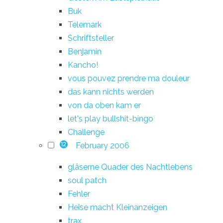
Buk
Telemark
Schriftsteller
Benjamin
Kancho!
vous pouvez prendre ma douleur
das kann nichts werden
von da oben kam er
let's play bullshit-bingo
Challenge
February 2006
12
gläserne Quader des Nachtlebens
soul patch
Fehler
Heise macht Kleinanzeigen
trax