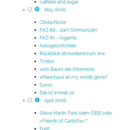
caffeine and sugar
May 2006
10
Obdachlose
FAZ #2 - zum Schmunzeln
FAZ #1 - Ärgernis
Autogeschichten
Rückblick 18.medienforum nrw
Tchibo
vom Baum der Erkenntnis
where have all my words gone?
Sumo
Der ist immer so
April 2006
7
Steve Martin Fans beim ÖBB oder
»Friends of Carlotta«?
Punt