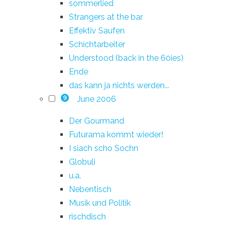
sommerlied
Strangers at the bar
Effektiv Saufen
Schichtarbeiter
Understood (back in the 60ies)
Ende
das kann ja nichts werden...
June 2006
9
Der Gourmand
Futurama kommt wieder!
I siach scho Sochn
Globuli
u.a.
Nebentisch
Musik und Politik
rischdisch