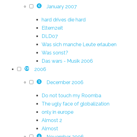
January 2007
6
hard drives die hard
Elternzeit
DLD07
Was sich manche Leute erlauben
Was sonst?
Das wars - Musik 2006
2006
108
December 2006
5
Do not touch my Roomba
The ugly face of globalization
only in europe
Almost 2
Almost
November 2006
4