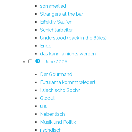
sommerlied
Strangers at the bar
Effektiv Saufen
Schichtarbeiter
Understood (back in the 60ies)
Ende
das kann ja nichts werden...
June 2006
9
Der Gourmand
Futurama kommt wieder!
I siach scho Sochn
Globuli
u.a.
Nebentisch
Musik und Politik
rischdisch