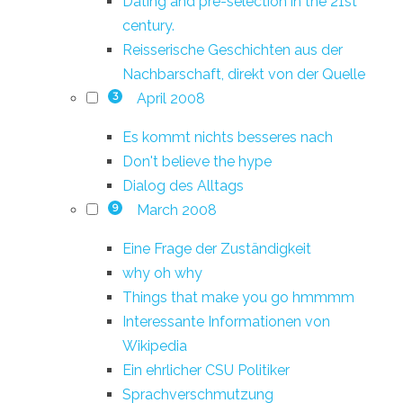
Dating and pre-selection in the 21st
century.
Reisserische Geschichten aus der
Nachbarschaft, direkt von der Quelle
April 2008
3
Es kommt nichts besseres nach
Don't believe the hype
Dialog des Alltags
March 2008
9
Eine Frage der Zuständigkeit
why oh why
Things that make you go hmmmm
Interessante Informationen von
Wikipedia
Ein ehrlicher CSU Politiker
Sprachverschmutzung