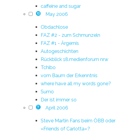
caffeine and sugar
May 2006
10
Obdachlose
FAZ #2 - zum Schmunzeln
FAZ #1 - Ärgernis
Autogeschichten
Rückblick 18.medienforum nrw
Tchibo
vom Baum der Erkenntnis
where have all my words gone?
Sumo
Der ist immer so
April 2006
7
Steve Martin Fans beim ÖBB oder
»Friends of Carlotta«?