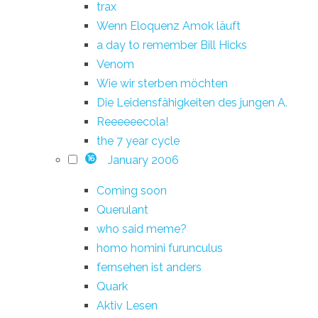
trax
Wenn Eloquenz Amok läuft
a day to remember Bill Hicks
Venom
Wie wir sterben möchten
Die Leidensfähigkeiten des jungen A.
Reeeeeecola!
the 7 year cycle
January 2006
16
Coming soon
Querulant
who said meme?
homo homini furunculus
fernsehen ist anders
Quark
Aktiv Lesen