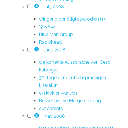
July 2008
4
dringend benötigte parodien (1)
*@&#%!
Blue Man Group
Radiohead
June 2008
5
die korrekte Aussprache von Cesc
Fàbregas
32. Tage der deutschsprachigen
Literatur
ein kleiner wunsch
Besser als die Morgenzeitung
our parents
May 2008
2