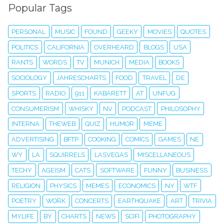
Popular Tags
PERSONAL
MUSIC
FOUND
GEEKY
MOVIES
QUOTES
POLITICS
CALIFORNIA
OVERHEARD
BLOGS
USA
RANTS
WORDS
TV
MUNICH
MEDIA
BOOKS
SOCIOLOGY
JAHRESCHARTS
FOOD
TRAVEL
DE
SPORTS
RADIO
911
KABARETT
AT
UNFUG
CONSUMERISM
WHISKY
NV
PODCAST
PHILOSOPHY
INTERNA
THEWEB
QUIZ
HUMOR
MEME
ADVERTISING
BFTP
COOKING
COMICS
GAMES
NE
WY
LA
SQUIRRELS
LASVEGAS
MISCELLANEOUS
TECHY
AGEISM
CATS
SOFTWARE
FUNNY
BUSINESS
RELIGION
PHYSICS
MEMES
ECONOMICS
NY
WTF
POETRY
WORK
CONCERTS
EARTHQUAKE
ART
TRIVIA
MYLIFE
BY
CHARTS
NEWS
SCIFI
PHOTOGRAPHY