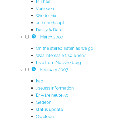
In Thee
Vorlieben
Wieder nix
und überhaupt...
Das 51% Date
March 2007
3
On the stereo, listen as we go
Was interessiert so einen?
Live from Nockherberg
February 2007
6
Iraq
useless information
Er wäre heute 50
Gedeon
status update
Owelodn